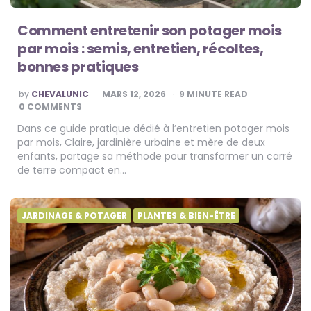
Comment entretenir son potager mois
par mois : semis, entretien, récoltes,
bonnes pratiques
POSTED
by
CHEVALUNIC
MARS 12, 2026
9
MINUTE READ
BY
0 COMMENTS
Dans ce guide pratique dédié à l’entretien potager mois
par mois, Claire, jardinière urbaine et mère de deux
enfants, partage sa méthode pour transformer un carré
de terre compact en…
JARDINAGE & POTAGER
PLANTES & BIEN-ÊTRE