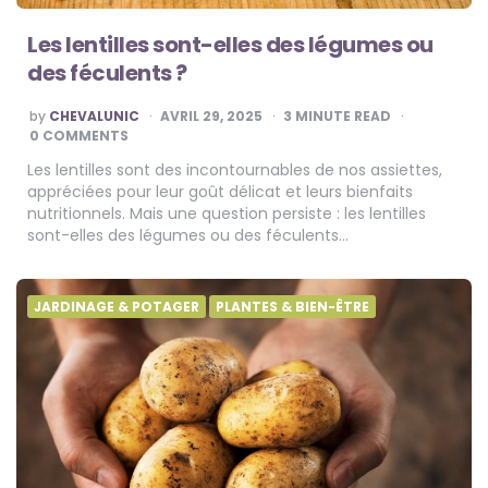
Les lentilles sont-elles des légumes ou
des féculents ?
POSTED
by
CHEVALUNIC
AVRIL 29, 2025
3
MINUTE READ
BY
0 COMMENTS
Les lentilles sont des incontournables de nos assiettes,
appréciées pour leur goût délicat et leurs bienfaits
nutritionnels. Mais une question persiste : les lentilles
sont-elles des légumes ou des féculents…
JARDINAGE & POTAGER
PLANTES & BIEN-ÊTRE