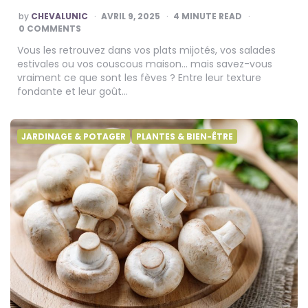
POSTED
by
CHEVALUNIC
AVRIL 9, 2025
4
MINUTE READ
BY
0 COMMENTS
Vous les retrouvez dans vos plats mijotés, vos salades
estivales ou vos couscous maison… mais savez-vous
vraiment ce que sont les fèves ? Entre leur texture
fondante et leur goût…
JARDINAGE & POTAGER
PLANTES & BIEN-ÊTRE