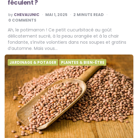
féculent ?
POSTED
by
CHEVALUNIC
MAI 1, 2025
2
MINUTE READ
BY
0 COMMENTS
Ah, le potimarron ! Ce petit cucurbitacé au goût
délicatement sucré, à la peau orangée et à la chair
fondante, s’invite volontiers dans nos soupes et gratins
d’automne. Mais vous…
JARDINAGE & POTAGER
PLANTES & BIEN-ÊTRE