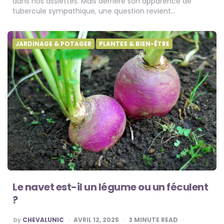
dans nos assiettes. Mais derrière son apparence de
tubercule sympathique, une question revient…
JARDINAGE & POTAGER
PLANTES & BIEN-ÊTRE
Le navet est-il un légume ou un féculent
?
POSTED
by
CHEVALUNIC
AVRIL 12, 2025
3
MINUTE READ