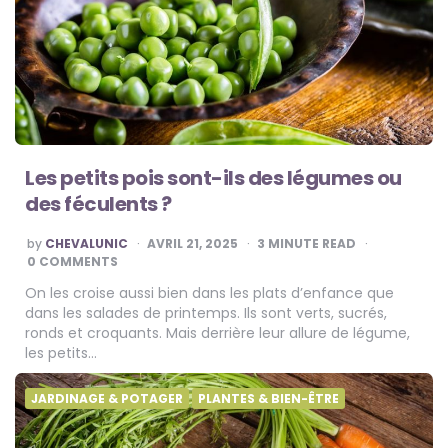
Les petits pois sont-ils des légumes ou
des féculents ?
POSTED
by
CHEVALUNIC
AVRIL 21, 2025
3
MINUTE READ
BY
0 COMMENTS
On les croise aussi bien dans les plats d’enfance que
dans les salades de printemps. Ils sont verts, sucrés,
ronds et croquants. Mais derrière leur allure de légume,
les petits…
JARDINAGE & POTAGER
PLANTES & BIEN-ÊTRE