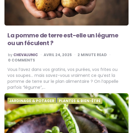
La pomme de terre est-elle un légume
ou un féculent ?
POSTED
by
CHEVALUNIC
AVRIL 24, 2025
2
MINUTE READ
BY
0 COMMENTS
Vous l’avez dans vos gratins, vos purées, vos frites ou
vos soupes… mais savez-vous vraiment ce qu’est la
pomme de terre sur le plan alimentaire ? On l’appelle
parfois “légume”,…
JARDINAGE & POTAGER
PLANTES & BIEN-ÊTRE