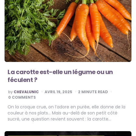
La carotte est-elle un légume ou un
féculent ?
POSTED
by
CHEVALUNIC
AVRIL 19, 2025
2
MINUTE READ
BY
0 COMMENTS
On la croque crue, on l’adore en purée, elle donne de la
couleur à nos plats… Mais au-delà de son petit côté
sucré, une question revient souvent : la carotte…