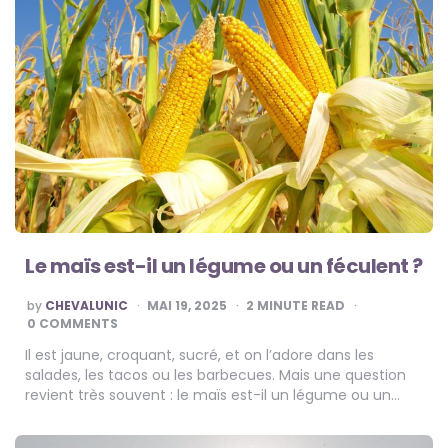
Le maïs est-il un légume ou un féculent ?
POSTED
by
CHEVALUNIC
MAI 19, 2025
2
MINUTE READ
BY
0 COMMENTS
Il est jaune, croquant, sucré, et on l’adore dans les
salades, les tacos ou les barbecues. Mais une question
revient très souvent : le maïs est-il un légume ou un…