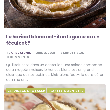
Le haricot blanc est-il un légume ou un
féculent ?
POSTED
by
CHEVALUNIC
JUIN 2, 2025
2
MINUTE READ
BY
0 COMMENTS
Qu’il soit servi dans un cassoulet, une salade composée
ou un ragoût maison, le haricot blanc est un grand
classique de nos cuisines. Mais alors, faut-il le considérer
comme un…
JARDINAGE & POTAGER
PLANTES & BIEN-ÊTRE