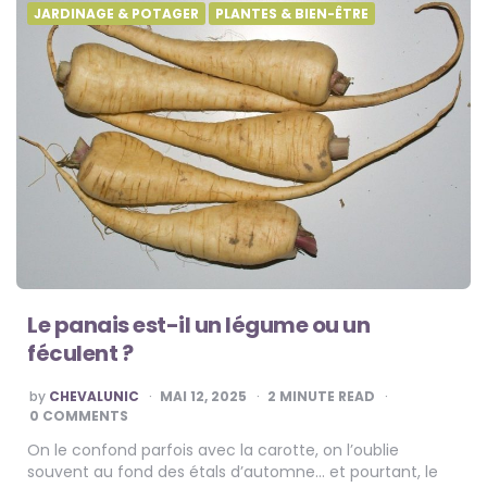
JARDINAGE & POTAGER
PLANTES & BIEN-ÊTRE
Le panais est-il un légume ou un
féculent ?
POSTED
by
CHEVALUNIC
MAI 12, 2025
2
MINUTE READ
BY
0 COMMENTS
On le confond parfois avec la carotte, on l’oublie
souvent au fond des étals d’automne… et pourtant, le