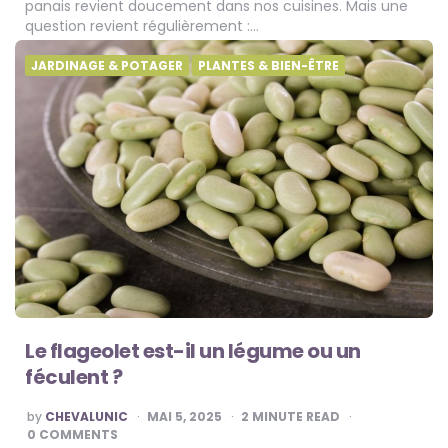
panais revient doucement dans nos cuisines. Mais une
question revient régulièrement :…
JARDINAGE & POTAGER
PLANTES & BIEN-ÊTRE
Le flageolet est-il un légume ou un
féculent ?
POSTED
by
CHEVALUNIC
MAI 5, 2025
2
MINUTE READ
BY
0 COMMENTS