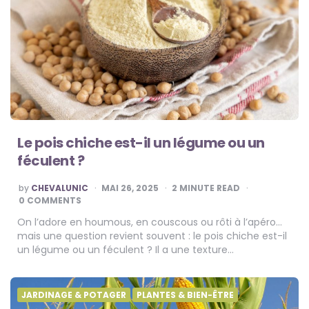
Le pois chiche est-il un légume ou un
féculent ?
POSTED
by
CHEVALUNIC
MAI 26, 2025
2
MINUTE READ
BY
0 COMMENTS
On l’adore en houmous, en couscous ou rôti à l’apéro…
mais une question revient souvent : le pois chiche est-il
un légume ou un féculent ? Il a une texture…
JARDINAGE & POTAGER
PLANTES & BIEN-ÊTRE